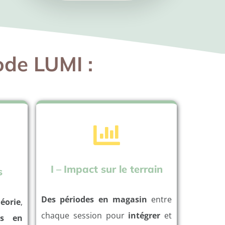
ode LUMI :
I
–
Impact sur le terrain
s
Des périodes en magasin
entre
éorie
,
chaque session pour
intégrer
et
es en