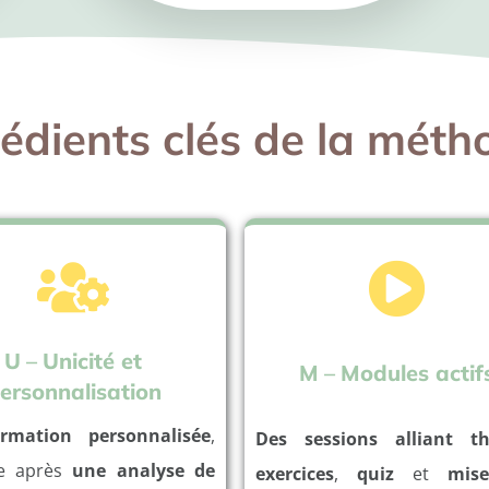
rédients clés de la méth
U
–
Unicité et
M
–
Modules actif
ersonnalisation
rmation personnalisée
,
Des sessions alliant th
ée après
une analyse de
exercices
,
quiz
et
mis