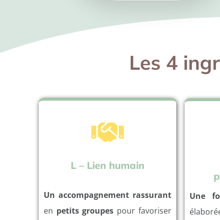
Les 4 ing
L – Lien humain
p
Un accompagnement rassurant
Une fo
en
petits groupes
pour favoriser
élabor