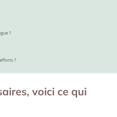
ègue ?
fforts ?
ires, voici ce qui