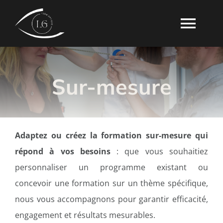
Passer
au
Togg
contenu
Navi
ACCUEIL
Sur-mesure
FORMATIONS
À PROPOS
Adaptez ou créez la formation sur-mesure qui
répond à vos besoins
:
que vous souhaitiez
FAQ
personnaliser un programme existant ou
concevoir une formation sur un thème spécifique,
CONTACT
nous vous accompagnons pour garantir efficacité,
engagement et résultats mesurables.