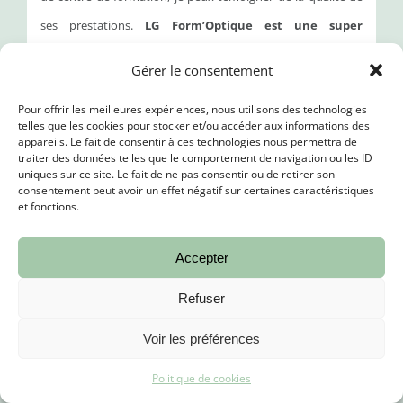
ses prestations.
LG Form’Optique est une super
prestataire avec laquelle nous collaborons
chez BK
Gérer le consentement
Concept
depuis de nombreuses années.
Pour offrir les meilleures expériences, nous utilisons des technologies
telles que les cookies pour stocker et/ou accéder aux informations des
Laury et son équipe font preuve d’un professionnalisme
appareils. Le fait de consentir à ces technologies nous permettra de
traiter des données telles que le comportement de navigation ou les ID
exemplaire et d’une réelle expertise dans leur domaine.
uniques sur ce site. Le fait de ne pas consentir ou de retirer son
Leur engagement envers la réussite de leurs
consentement peut avoir un effet négatif sur certaines caractéristiques
et fonctions.
apprenants est palpable, et je leur fais pleinement
confiance pour offrir des formations de haute qualité.
Accepter
Je recommande vivement LG Form’Optique à toute
Refuser
personne cherchant un partenaire formateur sérieux
Voir les préférences
et compétent ! »
Politique de cookies
Kelly, 38 ans, opticienne de formation et directrice de centre de