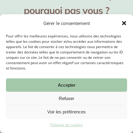
pourquoi pas vous ?
Gérer le consentement
Pour offrir les meilleures expériences, nous utilisons des technologies
telles que les cookies pour stocker et/ou accéder aux informations des
appareils. Le fait de consentir à ces technologies nous permettra de
traiter des données telles que le comportement de navigation ou les ID
De jeune diplômée à l’assurance
uniques sur ce site. Le fait de ne pas consentir ou de retirer son
d’effectuer des examens de vue en
consentement peut avoir un effet négatif sur certaines caractéristiques
et fonctions.
magasin :
Accepter
Refuser
5
/
5
Voir les préférences
“Laury est une personne passionnante et passionnée par
Politique de cookies
son métier ! C’est elle qui m’a
initié à mes débuts dans