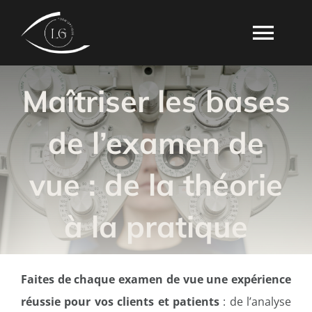
Passer
au
Togg
contenu
Navi
Maîtriser les bases
ACCUEIL
de l’examen de
FORMATIONS
vue : de la théorie
À PROPOS
à la pratique
FAQ
CONTACT
Faites de chaque examen de vue une expérience
réussie pour vos clients et patients
: de l’analyse